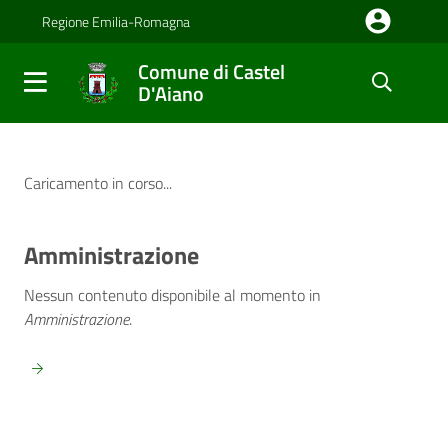
Salta al contenuto principale della pagina
Regione Emilia-Romagna
Comune di Castel
D'Aiano
Parte principale della pagina
Comune di Castel D'Aiano
Notizia in prima pagina
Caricamento in corso...
Amministrazione
Nessun contenuto disponibile al momento
in
Amministrazione
.