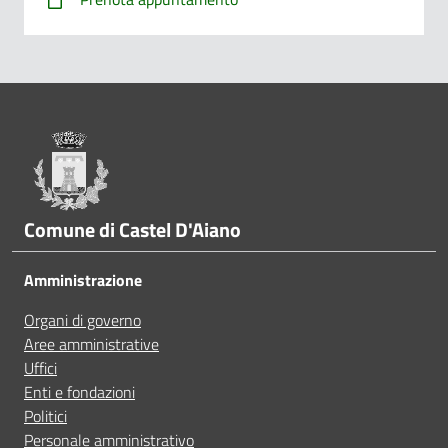
Dove hai incontrato le maggiori difficoltà?
1/2
A volte le indicazioni non erano chiare
Pié di pagina
A volte le indicazioni non erano complete
A volte non capivo se stavo procedendo correttamen
Comune di Castel D'Aiano
Ho avuto problemi tecnici
Amministrazione
Organi di governo
Altro
Aree amministrative
Uffici
Enti e fondazioni
Politici
Personale amministrativo